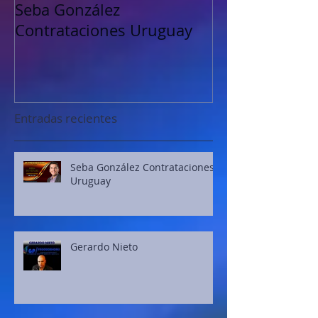
Seba González
Petru Valensk
Contrataciones Uruguay
Entradas recientes
Seba González Contrataciones
Uruguay
Gerardo Nieto