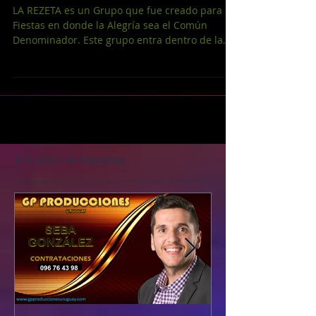
Grupo La Rezeta
LA REZETA es un Grupo que fue creado para
Fiestas en donde la Alegría sea el Común
Denominador. Este grupo entra dentro de la
categoría...
Entradas destacadas