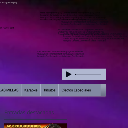
ela Rodriguez Uruguay
Marcel Keoroglian Uruguay, Contratar a Marcel Keoroglian Uruguay, Marcel
Keoroglian Contrataciones, Marcel Keoroglian Humorista Uruguay, Marcel
Keoroglian Imitador Uruguay, Montelongo Uruguay Contrataciones, Montelongo
Contrataciones Uruguay, Contratar Montelongo Uruguay
Paul Fernandez Contrataciones Uruguay,Paul Fernández
Uruguay,Paul Fernandez Stand Up Uruguay,Contratar Paul
Fernandez,Paul Fernandez contrataciones, Paul Fernández
ión, FUSIÓN Band
Paul Fernandez Contrataciones Uruguay,Paul Fernández
Uruguay,Paul Fernandez Stand Up Uruguay,Contratar Paul
Graciela Rodriguez Uruguay, Contratar Graciela Rodriguez Uruguay, Graciela
Fernandez,Paul Fernandez contrataciones, Paul Fernández
Rodriguez Contrataciones, Graciela Rodriguez Animación de Fiestas y Eventos,
Graciela Rodriguez Teléfono Uruguay, Graciela Rodriguez Telefono, Graciela
Rodríguez Contacto, Contratacion Graciela Rodríguez
Paul Fernandez Contrataciones Uruguay,Paul Fernández
Uruguay,Paul Fernandez Stand Up Uruguay,Contratar Paul
Fernandez,Paul Fernandez contrataciones, Paul Fernández
LAS MILLAS
Karaoke
Tributos
Efectos Especiales
Entradas destacadas