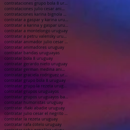
contrataciones grupo bola 8 uruguay
contrataciones julio cesar animador uruguay
contrataciones karina bignola uruguay
contratar a gaspar y karina uruguay
contratar a karina y gaspar uruguay
contratar a montelongo uruguay
contratar a petru valensky uruguay
contratar animador julio cesar el negrito uruguay
contratar animadores uruguay
contratar bandas uruguayas
contratar bola 8 uruguay
contratar gerardo nieto uruguay
contratar german medina animador uruguay
contratar graciela rodriguez uruguay
contratar grupo bola 8 uruguay
contratar grupo la rezeta uruguay
contratar grupos uruguayos
contratar grupos uruguayos bandas uruguayas
contratar humoristas uruguay
contratar iñaki abadie uruguay
contratar julio cesar el negrito uruguay
contratar la rezeta uruguay
contratar rafa cotelo uruguay
contratar seba gonzález uruguay