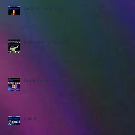
Gerardo Nieto
Julio César "El Negrito"
Grupo La Rezeta
Bola 8