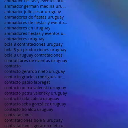
animador fiestas y eventos uruguay
animador german medina uruguay
animador julio cesar uruguay
animadores de fiestas uruguay
animadores de fiestas y eventos uruguay
animadores en uruguay
animadores fiestas y eventos uruguay
animadores uruguay
bola 8 contrataciones uruguay
bola 8 gp producciones uruguay
bola 8 uruguay contrataciones
conductores de eventos uruguay
contacto
contacto gerardo nieto uruguay
contacto graciela rodriguez uruguay
contacto pablo fabregat
contacto petru valenski uruguay
contacto petru valensky uruguay
contacto rafa cotelo uruguay
contacto seba gonzález uruguay
contacto tio aldo uruguay
contrataciones
contrataciones bola 8 uruguay
contrataciones gerardo nieto uruguay