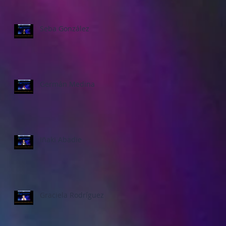
Seba González
Germán Medina
Iñaki Abadie
Graciela Rodríguez