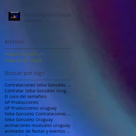
Karina Bignola y Gaspar
Valverde
Archivo
octubre de 2021
(1)
1 entrada
mayo de 2014
(13)
13 entradas
Buscar por tags
Contrataciones Seba González Uruguay
Contratar Seba González Uruguay
El Loco del semaforo
GP Producciones
GP Producciones uruguay
Seba Gonzalez Contrataciones Uruguay
Seba Gonzalez Uruguay
animaciones musicales uruguay
animador de fiestas y eventos uruguay