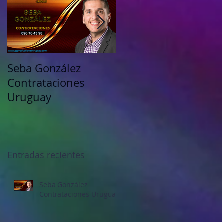
Seba González
Petru Valensky
Contrataciones
Uruguay
Entradas recientes
Seba González
Contrataciones Uruguay