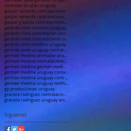
contratar tio aldo uruguay
gaspar valverde contrataciones
gaspar valverde contrataciones uruguay
gaspar y karina contrataciones uruguay
gerardo nieto contacto uruguay
gerardo nieto contratacion uruguay
gerardo nieto contrataciones uruguay
gerardo nieto telefono uruguay
gerardo nieto uruguay contrataciones
german medina animador uruguay
german medina contrataciones uruguay
german medina german medina animador uruguay
german medina uruguay contacto
german medina uruguay contrataciones
german medina uruguay teléfono
gp producciones uruguay
graciela rodriguez contrataciones uruguay
graciela rodriguez uruguay animadora
Síguenos