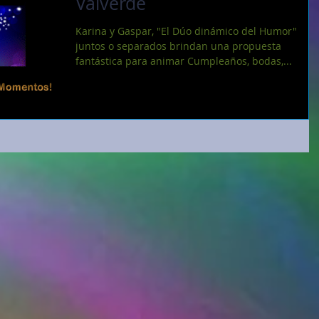
Valverde
Karina y Gaspar, "El Dúo dinámico del Humor"
juntos o separados brindan una propuesta
fantástica para animar Cumpleaños, bodas,...