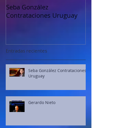
Seba González
Petru Valensk
Contrataciones Uruguay
Entradas recientes
Seba González Contrataciones
Uruguay
Gerardo Nieto