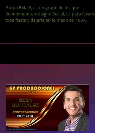
Bola 8
Grupo Bola 8, es un grupo de los que
denominamos de Agite Social, es para levantar
toda fiesta y dejarla en lo más alto, 100%
fiestero....
Entradas destacadas