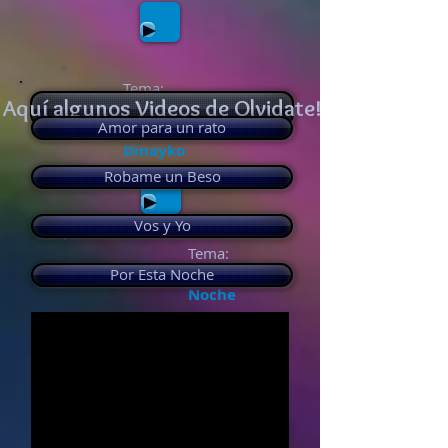
Tema:
Aquí algunos Videos de Olvidate!
TodoVale
Amor para un rato
Olvidate FT
Dinayko
Robame un Beso
Vos y Yo
Tema:
Por esta
Por Esta Noche
Noche
Tema:
Me voy