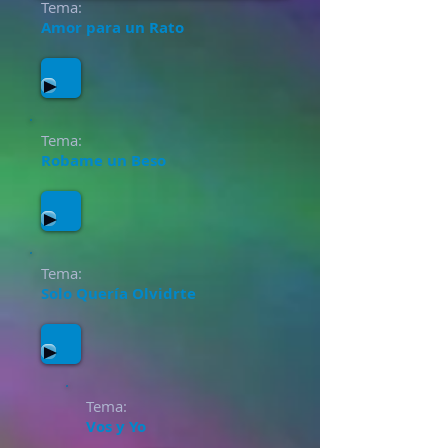
Tema:
Amor para un Rato
Tema:
Robame un Beso
Tema:
Solo Quería Olvidrte
Tema:
Vos y Yo