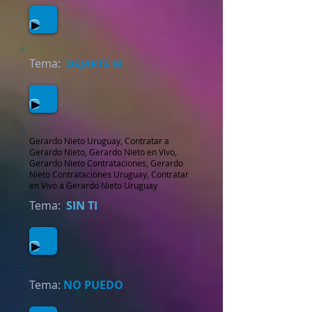
Tema:
DEJARTE IR
Gerardo Nieto Uruguay, Contratar a
Gerardo Nieto, Gerardo Nieto en Vivo,
Gerardo Nieto Contrataciones, Gerardo
Nieto Contrataciones Uruguay, Contratar
en Vivo a Gerardo Nieto Uruguay
Tema:
SIN TI
Tema:
NO PUEDO