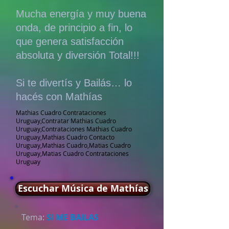
Mucha energía y muy buena
onda, de principio a fin, lo
que genera satisfacción
absoluta y diversión Total!!!
Si te divertís y Bailás… lo
hacés con Mathías
Mathias Cuadro Contrataciones
Uruguay,Contratar Mathias Cuadro
Uruguay,Contrataciones Mathias Cuadro
Uruguay,Mathias Cuadro Contacto
Uruguay,Mathias Cuadro,Matias Cuadro
Uruguay,Matias Cuadro Contrataciones
Uruguay
Escuchar Música de Mathías
Tema:
SI ME BAILAS