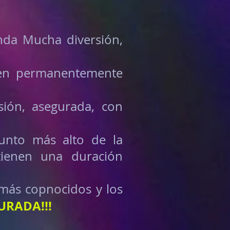
da Mucha diversión,
iten permanentemente
sión, asegurada, con
punto más alto de la
tienen una duración
más copnocidos y los
URADA!!!