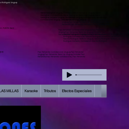
ela Rodriguez Uruguay
Marcel Keoroglian Uruguay, Contratar a Marcel Keoroglian Uruguay, Marcel
Keoroglian Contrataciones, Marcel Keoroglian Humorista Uruguay, Marcel
Keoroglian Imitador Uruguay, Montelongo Uruguay Contrataciones, Montelongo
Contrataciones Uruguay, Contratar Montelongo Uruguay
Paul Fernandez Contrataciones Uruguay,Paul Fernández
Uruguay,Paul Fernandez Stand Up Uruguay,Contratar Paul
Fernandez,Paul Fernandez contrataciones, Paul Fernández
ión, FUSIÓN Band
Paul Fernandez Contrataciones Uruguay,Paul Fernández
Uruguay,Paul Fernandez Stand Up Uruguay,Contratar Paul
Graciela Rodriguez Uruguay, Contratar Graciela Rodriguez Uruguay, Graciela
Fernandez,Paul Fernandez contrataciones, Paul Fernández
Rodriguez Contrataciones, Graciela Rodriguez Animación de Fiestas y Eventos,
Graciela Rodriguez Teléfono Uruguay, Graciela Rodriguez Telefono, Graciela
Rodríguez Contacto, Contratacion Graciela Rodríguez
uguay
Paul Fernandez Contrataciones Uruguay,Paul Fernández
Uruguay,Paul Fernandez Stand Up Uruguay,Contratar Paul
Fernandez,Paul Fernandez contrataciones, Paul Fernández
LAS MILLAS
Karaoke
Tributos
Efectos Especiales