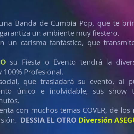
una Banda de Cumbia Pop, que te brin
garantiza un ambiente muy fiestero.
nen un carisma fantástico, que transm
RO
su Fiesta o Evento tendrá la diver
 y 100% Profesional.
ocial, que trasladará su evento, al 
nto único e inolvidable, sus show 
nutos.
enta con muchos temas COVER, de los 
DESSIA EL OTRO
Diversión ASEG
rsión.