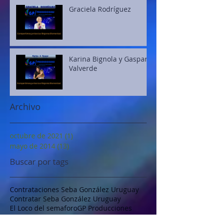
Graciela Rodríguez
Karina Bignola y Gaspar
Valverde
Archivo
octubre de 2021
(1)
1 entrada
mayo de 2014
(13)
13 entradas
Buscar por tags
Contrataciones Seba González Uruguay
Contratar Seba González Uruguay
El Loco del semaforo
GP Producciones
GP Producciones uruguay